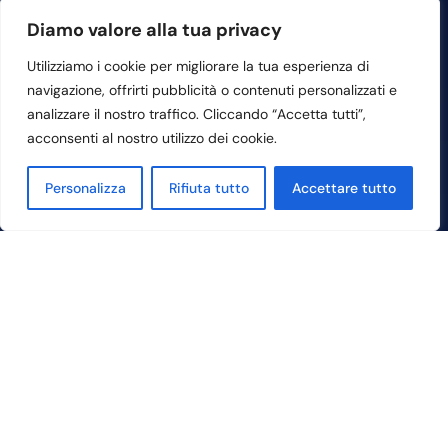
Diamo valore alla tua privacy
Utilizziamo i cookie per migliorare la tua esperienza di
navigazione, offrirti pubblicità o contenuti personalizzati e
analizzare il nostro traffico. Cliccando “Accetta tutti”,
acconsenti al nostro utilizzo dei cookie.
Contattaci
Personalizza
Rifiuta tutto
Accettare tutto
Sede Legale e Amministrativa:
Lungarno Vespucci, 58 – 50123
Firenze (Fi)
info@nobelpa.com
+39 055 210432