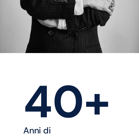
Marina Pratesi
40
+
Anni di