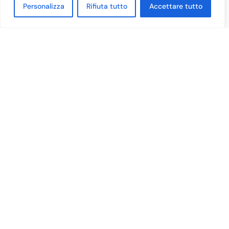
Personalizza
Rifiuta tutto
Accettare tutto
Legal and Administrative Office:
Lungarno Vespucci, 58 – 50123
Florence (FI)
info@nobelpa.com
+39 055 210432
©Copyright 2025
Nobel Partners
Advisory S.r.l
.
Privacy Policy
Cookie policy