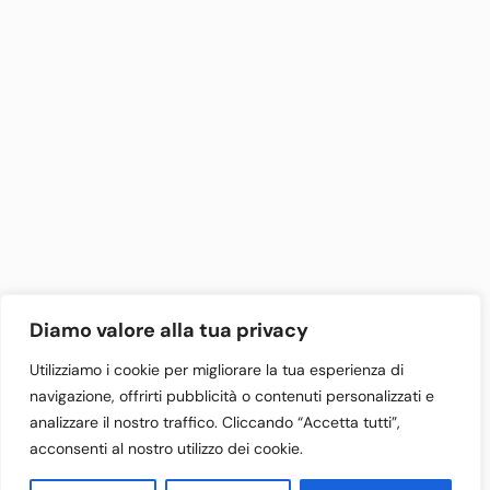
Tax Code and VAT Number:
06950730488
Florence Business Register No. 668575
Share Capital: €110,000.00
Partnership
Diamo valore alla tua privacy
Utilizziamo i cookie per migliorare la tua esperienza di
navigazione, offrirti pubblicità o contenuti personalizzati e
analizzare il nostro traffico. Cliccando “Accetta tutti”,
acconsenti al nostro utilizzo dei cookie.
Contact Us